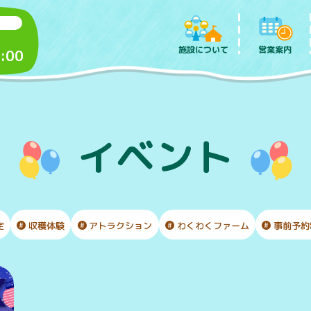
施設について
営業案内
:00
イベント
定
収穫体験
アトラクション
わくわくファーム
事前予約