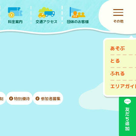
その他
料金案内
団体のお客様
交通アクセス
あそぶ
前売りチケット
とる
ふれる
エリアガイ
制
特別優待
参加者募集
友だち追加