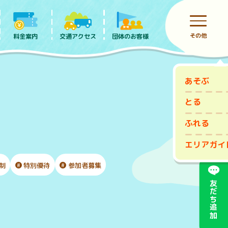
その他
料金案内
団体のお客様
交通アクセス
あそぶ
前売りチケット
とる
ふれる
エリアガイ
制
特別優待
参加者募集
友だち追加