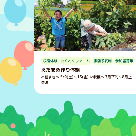
収穫体験
わくわくファーム
事前予約制
参加者募集
えだまめ作り体験
≪種まき≫ 5/9(土)～15(金) ≪収穫≫ 7月下旬～8月上
旬頃