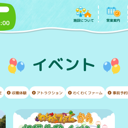
施設について
営業案内
:00
イベント
定
収穫体験
アトラクション
わくわくファーム
事前予約