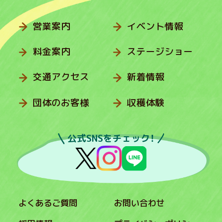
営業案内
イベント情報
料金案内
ステージショー
交通アクセス
新着情報
団体のお客様
収穫体験
公式SNSをチェック！
よくあるご質問
お問い合わせ