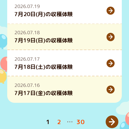
2026.07.19
7月20日(月)の収穫体験
2026.07.18
7月19日(日)の収穫体験
2026.07.17
7月18日(土)の収穫体験
2026.07.16
7月17日(金)の収穫体験
投稿のページ送り
1
2
…
30