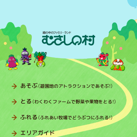
あそぶ
（遊園地のアトラクションであそぶ！）
とる
（わくわくファームで野菜や果物をとる！）
ふれる
（ふれあい牧場でどうぶつにふれる！）
エリアガイド