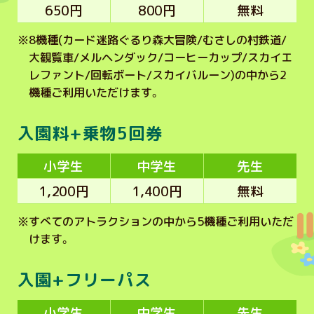
650円
800円
無料
※
8機種(カード迷路ぐるり森大冒険/むさしの村鉄道/
大観覧車/メルヘンダック/コーヒーカップ/スカイエ
レファント/回転ボート/スカイバルーン)の中から2
機種ご利用いただけます。
入園料+乗物5回券
小学生
中学生
先生
1,200円
1,400円
無料
※
すべてのアトラクションの中から5機種ご利用いただ
けます。
入園+フリーパス
小学生
中学生
先生