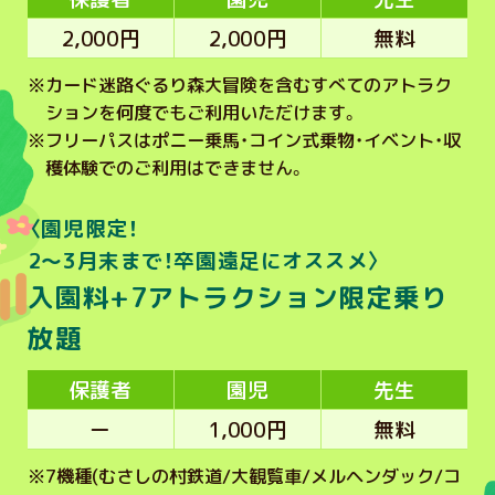
2,000円
2,000円
無料
※
カード迷路ぐるり森大冒険を含むすべてのアトラク
ションを何度でもご利用いただけます。
※
フリーパスはポニー乗馬・コイン式乗物・イベント・収
穫体験でのご利用はできません。
〈園児限定！
2～3月末まで！卒園遠足にオススメ〉
入園料+7アトラクション限定乗り
放題
保護者
園児
先生
ー
1,000円
無料
※
7機種(むさしの村鉄道/大観覧車/メルヘンダック/コ