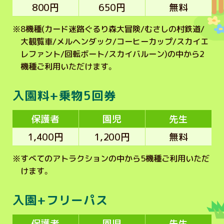
800円
650円
無料
※
8機種(カード迷路ぐるり森大冒険/むさしの村鉄道/
大観覧車/メルヘンダック/コーヒーカップ/スカイエ
レファント/回転ボート/スカイバルーン)の中から2
機種ご利用いただけます。
入園料+乗物5回券
保護者
園児
先生
1,400円
1,200円
無料
※
すべてのアトラクションの中から5機種ご利用いただ
けます。
入園+フリーパス
保護者
園児
先生