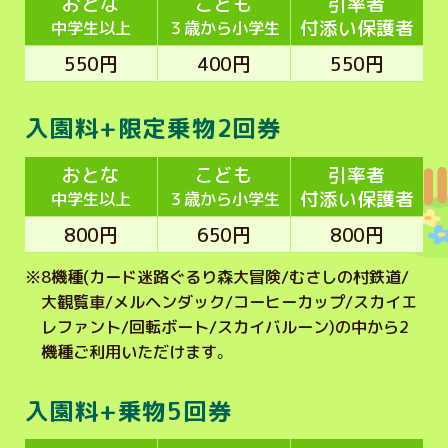
おとな
こども
引率者
付添い保護者
中学生以上
３歳から小学生
550円
400円
550円
入園料+限定乗物2回券
おとな
こども
引率者
付添い保護者
中学生以上
３歳から小学生
800円
650円
800円
※
8機種(カード迷路ぐるり森大冒険/むさしの村鉄道/
大観覧車/メルヘンダック/コーヒーカップ/スカイエ
レファント/回転ボート/スカイバルーン)の中から2
機種ご利用いただけます。
入園料+乗物5回券