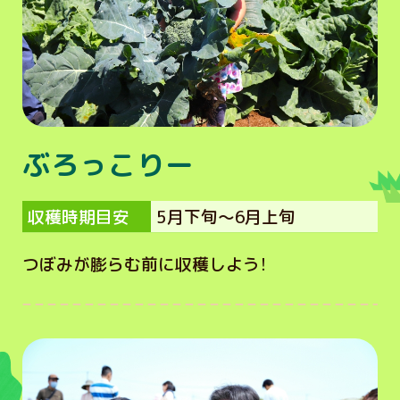
ぶろっこりー
収穫時期目安
5月下旬～6月上旬
つぼみが膨らむ前に収穫しよう！