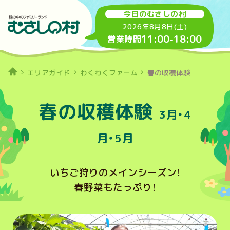
今日のむさしの村
2026年8月8日(土)
11:00
-
18:00
営業時間
エリアガイド
わくわくファーム
春の収穫体験
春の収穫体験
3月・4
月・5月
いちご狩りのメインシーズン！
春野菜もたっぷり！