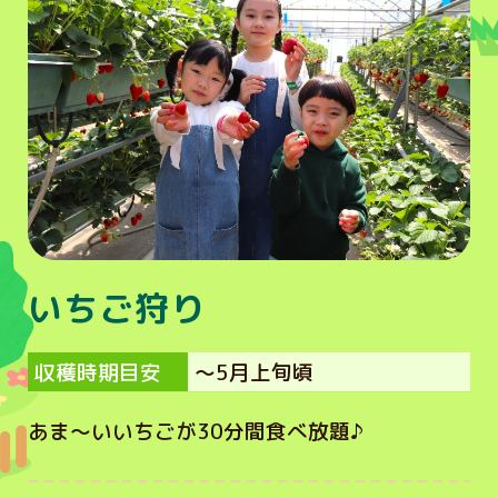
いちご狩り
収穫時期目安
～5月上旬頃
あま～いいちごが30分間食べ放題♪