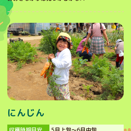
にんじん
収穫時期目安
5月上旬～6月中旬