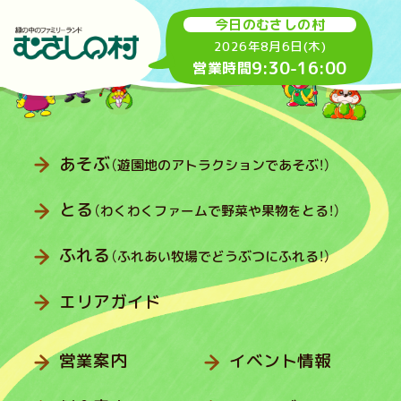
今日のむさしの村
2026年8月6日(木)
9:30
-
16:00
営業時間
あそぶ
（遊園地のアトラクションであそぶ！）
とる
（わくわくファームで野菜や果物をとる！）
ふれる
（ふれあい牧場でどうぶつにふれる！）
エリアガイド
営業案内
イベント情報