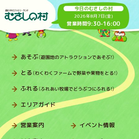
今日のむさしの村
2026年8月7日(金)
9:30
-
16:00
営業時間
あそぶ
（遊園地のアトラクションであそぶ！）
とる
（わくわくファームで野菜や果物をとる！）
ふれる
（ふれあい牧場でどうぶつにふれる！）
エリアガイド
営業案内
イベント情報