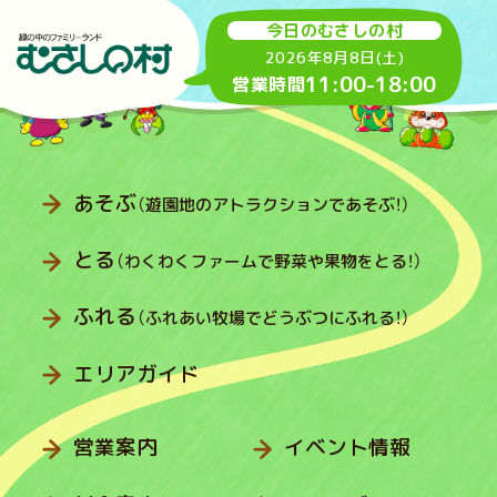
今日のむさしの村
2026年8月8日(土)
11:00
-
18:00
営業時間
あそぶ
（遊園地のアトラクションであそぶ！）
とる
（わくわくファームで野菜や果物をとる！）
ふれる
（ふれあい牧場でどうぶつにふれる！）
エリアガイド
営業案内
イベント情報