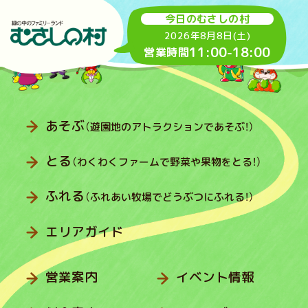
今日のむさしの村
2026年8月8日(土)
11:00
-
18:00
営業時間
あそぶ
（遊園地のアトラクションであそぶ！）
とる
（わくわくファームで野菜や果物をとる！）
ふれる
（ふれあい牧場でどうぶつにふれる！）
エリアガイド
営業案内
イベント情報