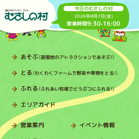
今日のむさしの村
2026年8月7日(金)
9:30
-
16:00
営業時間
あそぶ
（遊園地のアトラクションであそぶ！）
とる
（わくわくファームで野菜や果物をとる！）
ふれる
（ふれあい牧場でどうぶつにふれる！）
エリアガイド
営業案内
イベント情報