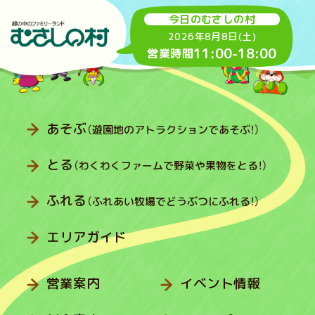
今日のむさしの村
2026年8月8日(土)
11:00
-
18:00
営業時間
あそぶ
（遊園地のアトラクションであそぶ！）
とる
（わくわくファームで野菜や果物をとる！）
ふれる
（ふれあい牧場でどうぶつにふれる！）
エリアガイド
営業案内
イベント情報