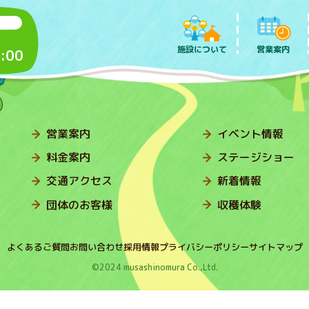
施設について
営業案内
:00
営業案内
イベント情報
料金案内
ステージショー
交通アクセス
新着情報
団体のお客様
収穫体験
よくあるご質問
お問い合わせ
採用情報
プライバシーポリシー
サイトマップ
©2024 musashinomura Co.,Ltd.