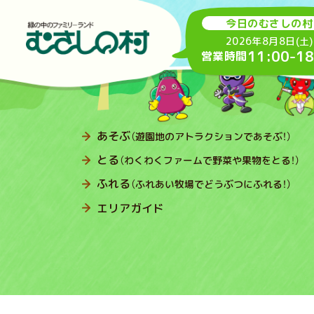
今日のむさしの村
2026年8月8日(土)
11:00
-
18
営業時間
あそぶ
（遊園地のアトラクションであそぶ！）
とる
（わくわくファームで野菜や果物をとる！）
ふれる
（ふれあい牧場でどうぶつにふれる！）
エリアガイド