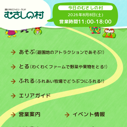
今日のむさしの村
2026年8月8日(土)
11:00
-
18:00
営業時間
あそぶ
（遊園地のアトラクションであそぶ！）
とる
（わくわくファームで野菜や果物をとる！）
ふれる
（ふれあい牧場でどうぶつにふれる！）
エリアガイド
営業案内
イベント情報