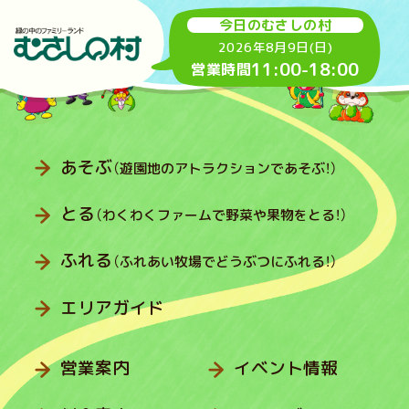
今日のむさしの村
2026年8月9日(日)
11:00
-
18:00
営業時間
あそぶ
（遊園地のアトラクションであそぶ！）
とる
（わくわくファームで野菜や果物をとる！）
ふれる
（ふれあい牧場でどうぶつにふれる！）
エリアガイド
営業案内
イベント情報