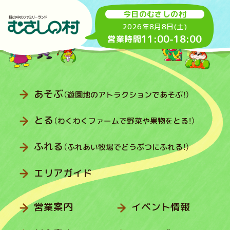
今日のむさしの村
2026年8月8日(土)
11:00
-
18:00
営業時間
あそぶ
（遊園地のアトラクションであそぶ！）
とる
（わくわくファームで野菜や果物をとる！）
ふれる
（ふれあい牧場でどうぶつにふれる！）
エリアガイド
営業案内
イベント情報