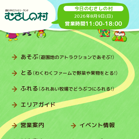
今日のむさしの村
2026年8月9日(日)
11:00
-
18:00
営業時間
あそぶ
（遊園地のアトラクションであそぶ！）
とる
（わくわくファームで野菜や果物をとる！）
ふれる
（ふれあい牧場でどうぶつにふれる！）
エリアガイド
営業案内
イベント情報