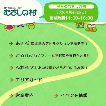
今日のむさしの村
2026年8月9日(日)
11:00
-
18:00
営業時間
あそぶ
（遊園地のアトラクションであそぶ！）
とる
（わくわくファームで野菜や果物をとる！）
ふれる
（ふれあい牧場でどうぶつにふれる！）
エリアガイド
営業案内
イベント情報