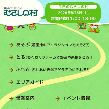
今日のむさしの村
2026年8月8日(土)
11:00
-
18:00
営業時間
あそぶ
（遊園地のアトラクションであそぶ！）
とる
（わくわくファームで野菜や果物をとる！）
ふれる
（ふれあい牧場でどうぶつにふれる！）
エリアガイド
営業案内
イベント情報