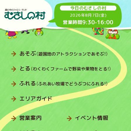
今日のむさしの村
2026年8月7日(金)
9:30
-
16:00
営業時間
あそぶ
（遊園地のアトラクションであそぶ！）
とる
（わくわくファームで野菜や果物をとる！）
ふれる
（ふれあい牧場でどうぶつにふれる！）
エリアガイド
営業案内
イベント情報