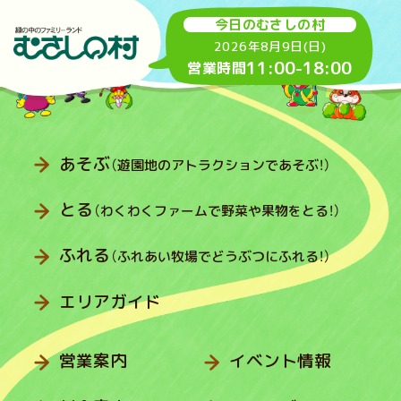
今日のむさしの村
2026年8月9日(日)
11:00
-
18:00
営業時間
あそぶ
（遊園地のアトラクションであそぶ！）
とる
（わくわくファームで野菜や果物をとる！）
ふれる
（ふれあい牧場でどうぶつにふれる！）
エリアガイド
営業案内
イベント情報