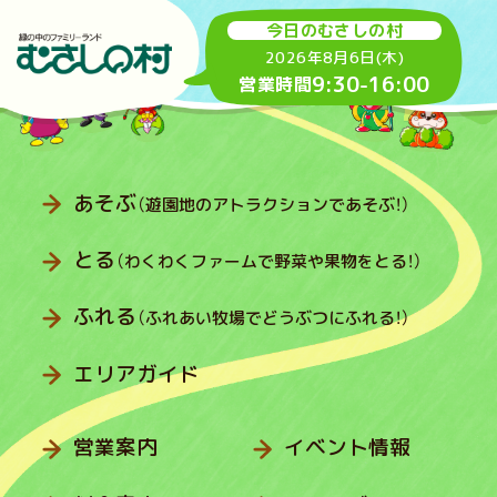
今日のむさしの村
2026年8月6日(木)
9:30
-
16:00
営業時間
あそぶ
（遊園地のアトラクションであそぶ！）
とる
（わくわくファームで野菜や果物をとる！）
ふれる
（ふれあい牧場でどうぶつにふれる！）
エリアガイド
営業案内
イベント情報