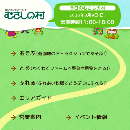
今日のむさしの村
2026年8月9日(日)
11:00
-
18:00
営業時間
あそぶ
（遊園地のアトラクションであそぶ！）
とる
（わくわくファームで野菜や果物をとる！）
ふれる
（ふれあい牧場でどうぶつにふれる！）
エリアガイド
営業案内
イベント情報