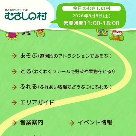
今日のむさしの村
2026年8月8日(土)
11:00
-
18:00
営業時間
あそぶ
（遊園地のアトラクションであそぶ！）
とる
（わくわくファームで野菜や果物をとる！）
ふれる
（ふれあい牧場でどうぶつにふれる！）
エリアガイド
営業案内
イベント情報