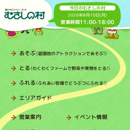
今日のむさしの村
2026年8月10日(月)
11:00
-
18:00
営業時間
あそぶ
（遊園地のアトラクションであそぶ！）
とる
（わくわくファームで野菜や果物をとる！）
ふれる
（ふれあい牧場でどうぶつにふれる！）
エリアガイド
営業案内
イベント情報