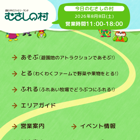
今日のむさしの村
2026年8月8日(土)
11:00
-
18:00
営業時間
あそぶ
（遊園地のアトラクションであそぶ！）
とる
（わくわくファームで野菜や果物をとる！）
ふれる
（ふれあい牧場でどうぶつにふれる！）
エリアガイド
営業案内
イベント情報