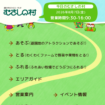
今日のむさしの村
2026年8月7日(金)
9:30
-
16:00
営業時間
あそぶ
（遊園地のアトラクションであそぶ！）
とる
（わくわくファームで野菜や果物をとる！）
ふれる
（ふれあい牧場でどうぶつにふれる！）
エリアガイド
営業案内
イベント情報