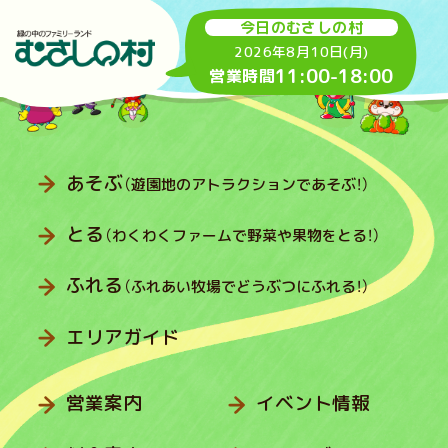
今日のむさしの村
2026年8月10日(月)
11:00
-
18:00
営業時間
あそぶ
（遊園地のアトラクションであそぶ！）
とる
（わくわくファームで野菜や果物をとる！）
ふれる
（ふれあい牧場でどうぶつにふれる！）
エリアガイド
営業案内
イベント情報