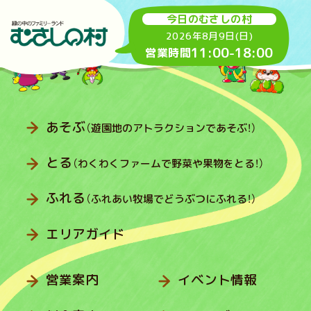
今日のむさしの村
2026年8月9日(日)
11:00
-
18:00
営業時間
あそぶ
（遊園地のアトラクションであそぶ！）
とる
（わくわくファームで野菜や果物をとる！）
ふれる
（ふれあい牧場でどうぶつにふれる！）
エリアガイド
営業案内
イベント情報