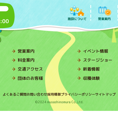
施設について
営業案内
:00
営業案内
イベント情報
料金案内
ステージショー
交通アクセス
新着情報
団体のお客様
収穫体験
よくあるご質問
お問い合わせ
採用情報
プライバシーポリシー
サイトマップ
©2024 musashinomura Co.,Ltd.