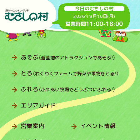
今日のむさしの村
2026年8月10日(月)
11:00
-
18:00
営業時間
あそぶ
（遊園地のアトラクションであそぶ！）
とる
（わくわくファームで野菜や果物をとる！）
ふれる
（ふれあい牧場でどうぶつにふれる！）
エリアガイド
営業案内
イベント情報