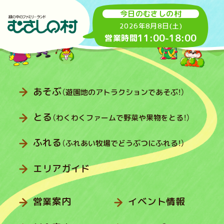
今日のむさしの村
2026年8月8日(土)
11:00
-
18:00
営業時間
あそぶ
（遊園地のアトラクションであそぶ！）
とる
（わくわくファームで野菜や果物をとる！）
ふれる
（ふれあい牧場でどうぶつにふれる！）
エリアガイド
営業案内
イベント情報