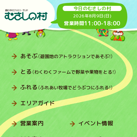
今日のむさしの村
2026年8月9日(日)
11:00
-
18:00
営業時間
あそぶ
（遊園地のアトラクションであそぶ！）
とる
（わくわくファームで野菜や果物をとる！）
ふれる
（ふれあい牧場でどうぶつにふれる！）
エリアガイド
営業案内
イベント情報