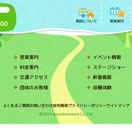
施設について
営業案内
:00
営業案内
イベント情報
料金案内
ステージショー
交通アクセス
新着情報
団体のお客様
収穫体験
よくあるご質問
お問い合わせ
採用情報
プライバシーポリシー
サイトマップ
©2024 musashinomura Co.,Ltd.