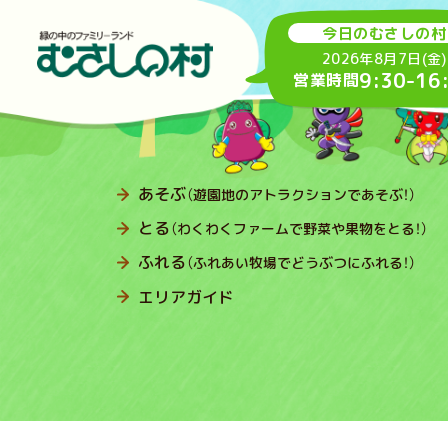
今日のむさしの村
2026年8月7日(金)
9:30
-
16
営業時間
あそぶ
（遊園地のアトラクションであそぶ！）
とる
（わくわくファームで野菜や果物をとる！）
ふれる
（ふれあい牧場でどうぶつにふれる！）
エリアガイド