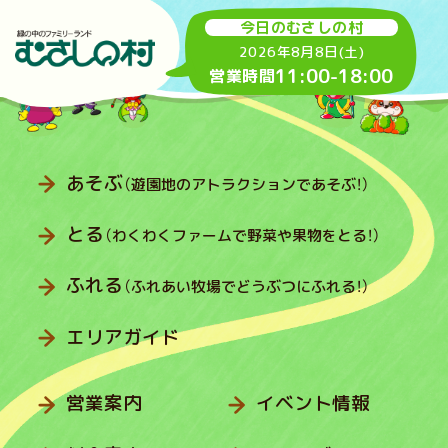
今日のむさしの村
2026年8月8日(土)
11:00
-
18:00
営業時間
あそぶ
（遊園地のアトラクションであそぶ！）
とる
（わくわくファームで野菜や果物をとる！）
ふれる
（ふれあい牧場でどうぶつにふれる！）
エリアガイド
営業案内
イベント情報