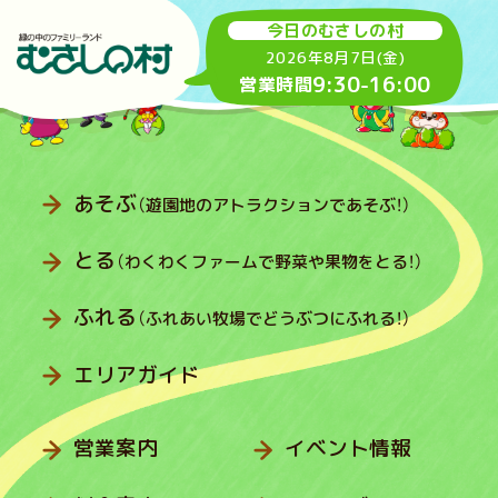
今日のむさしの村
2026年8月7日(金)
9:30
-
16:00
営業時間
あそぶ
（遊園地のアトラクションであそぶ！）
とる
（わくわくファームで野菜や果物をとる！）
ふれる
（ふれあい牧場でどうぶつにふれる！）
エリアガイド
営業案内
イベント情報