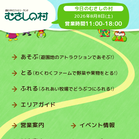
今日のむさしの村
2026年8月8日(土)
11:00
-
18:00
営業時間
あそぶ
（遊園地のアトラクションであそぶ！）
とる
（わくわくファームで野菜や果物をとる！）
ふれる
（ふれあい牧場でどうぶつにふれる！）
エリアガイド
営業案内
イベント情報