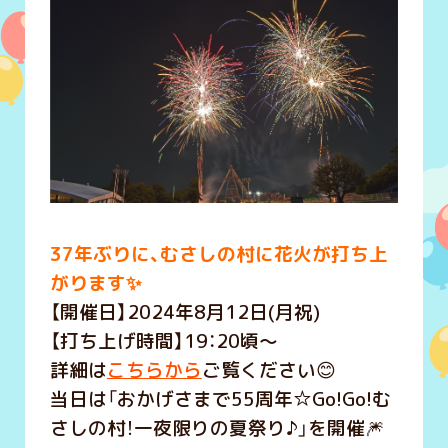
37年ぶりに、むさしの村に花火が打ち上
がります✨
【開催日】2024年8月12日(月祝)
【打ち上げ時間】19：20頃～
詳細は
こちらから
ご覧ください😊
当日は「おかげさまで55周年☆Go!Go!む
さしの村！一夜限りの夏祭り♪」を開催🎆