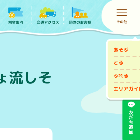
その他
料金案内
団体のお客様
交通アクセス
あそぶ
前売りチケット
とる
ょ流しそ
ふれる
エリアガイ
友だち追加