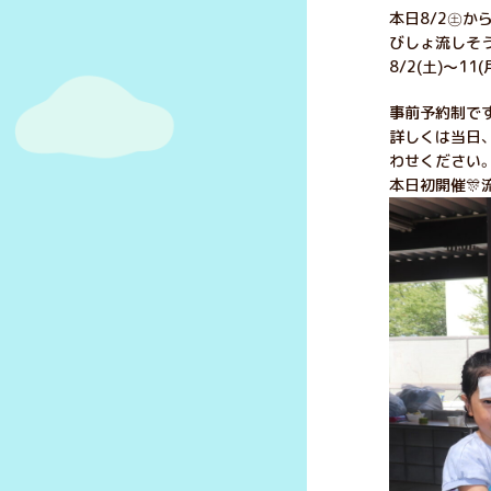
本日8/2㊏か
びしょ流しそう
8/2(土)～1
事前予約制で
詳しくは当日
わせください
本日初開催🎊