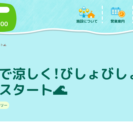
施設について
営業案内
:00
ト🌊
トで涼しく！びしょびし
スタート🌊
ラリー