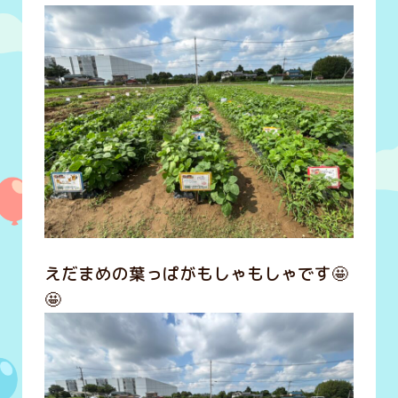
えだまめの葉っぱがもしゃもしゃです🤩
🤩