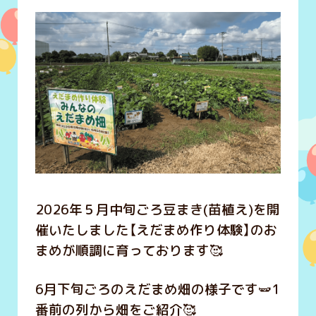
2026年５月中旬ごろ豆まき(苗植え)を開
催いたしました【えだまめ作り体験】のお
まめが順調に育っております🥰
6月下旬ごろのえだまめ畑の様子です🫛1
番前の列から畑をご紹介🥰