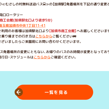
より≪むさしの村無料送迎バス🚍≫の【加須駅】発着場所を下記の通り変更
駅南口ロータリー
商工会館(加須駅北口より徒歩5分)
5 埼玉県加須市中央1丁目11-41
ご利用のお客様は加須駅北口より
【加須市商工会館】
へお越しくださいま
ス乗り場までの行き方は
こちらから
ご覧ください🚌
ございましたらご来園前にお問い合わせくださいませ。
バス発着場所の変更にともない、お帰りのバスのお時間が変更となってお
運行日・スケジュールは
こちらから
ご確認ください。
一覧を見る