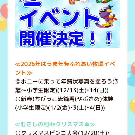
≪2026年はうま年🐎ふれあい牧場イベ
ント≫
◎ポニーに乗って年賀状写真を撮ろう(3
歳～小学生限定)(12/13(土)・14(日))
◎新春！ちびっこ流鏑馬(やぶさめ)体験
(小学生限定)(1/2(金)・3(土)・4(日))
≪むさしの村deクリスマス🎄≫
◎クリスマスビンゴ大会(12/20(土)・