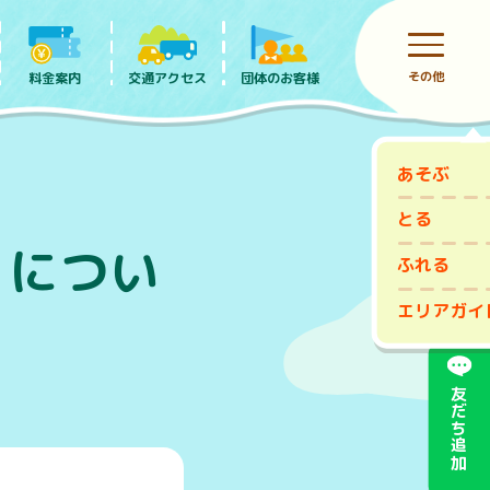
その他
料金案内
団体のお客様
交通アクセス
あそぶ
前売りチケット
とる
】につい
ふれる
エリアガイ
友だち追加