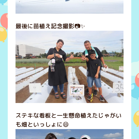
最後に苗植え記念撮影📷✨
ステキな看板と一生懸命植えたじゃがい
も畑といっしょに😄