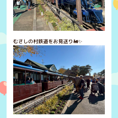
むさしの村鉄道をお見送り🚂✨