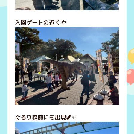
入園ゲートの近くや
ぐるり森前にも出現🦖✨