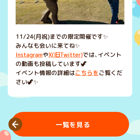
11/24(月祝)までの限定開催です✨
みんなも会いに来てね✨
Instagram
や
X(旧Twitter)
では、イベント
の動画も投稿しています🦖
イベント情報の詳細は
こちらを
ご覧くだ
さい🦖✨
一覧を見る