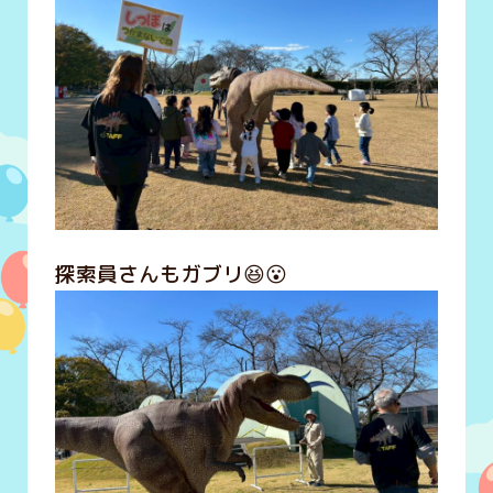
探索員さんもガブリ😆😮