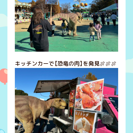
キッチンカーで【恐竜の肉】を発見🍖🍖🍖