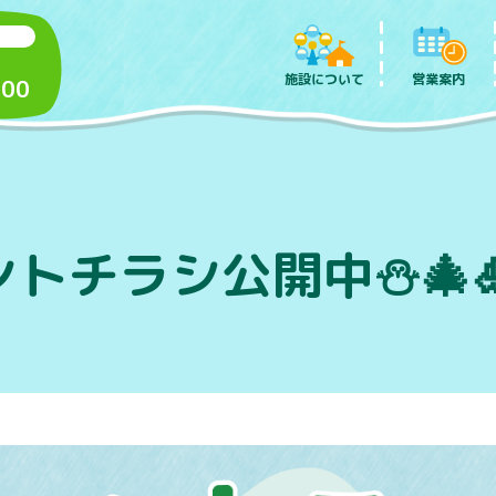
施設について
営業案内
:00
トチラシ公開中⛄🎄