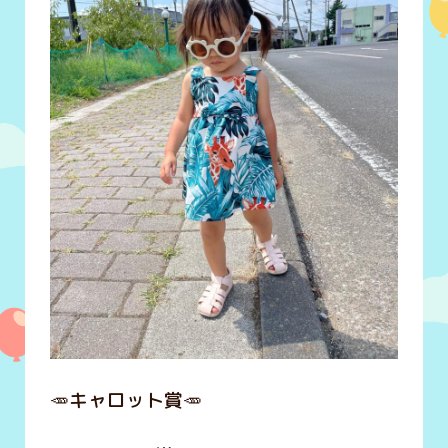
🥕キャロット賞🥕