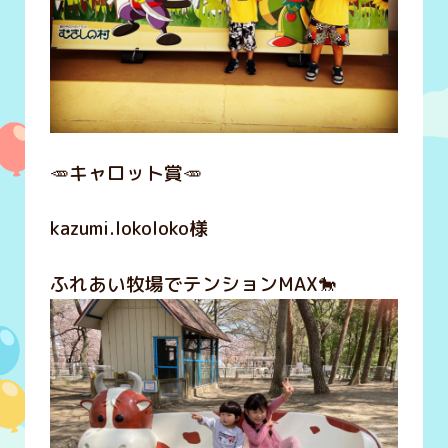
🥕キャロット賞🥕
kazumi.lokoloko様
ふれあい牧場でテンションMAX🐎