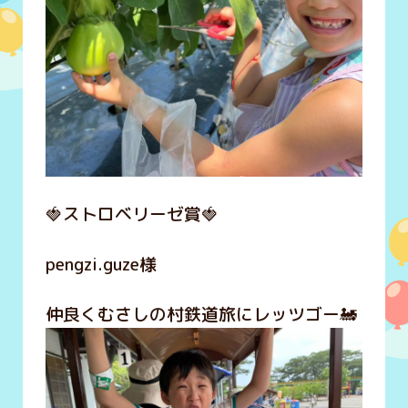
🍓ストロベリーゼ賞🍓
pengzi.guze様
仲良くむさしの村鉄道旅にレッツゴー🚂