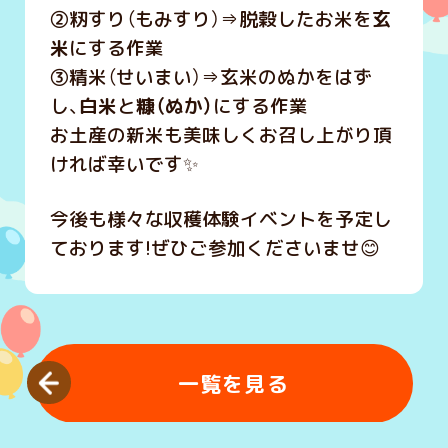
②籾すり（もみすり）⇒脱穀したお米を
玄
米
にする作業
③精米（せいまい）⇒玄米のぬかをはず
し、
白米
と
糠（ぬか）
にする作業
お土産の新米も美味しくお召し上がり頂
ければ幸いです✨
今後も様々な収穫体験イベントを予定し
ております!ぜひご参加くださいませ😊
一覧を見る