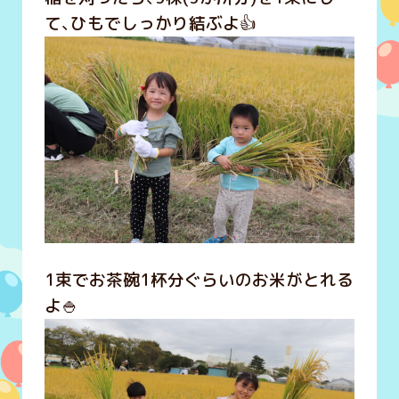
て、ひもでしっかり結ぶよ👍
1束でお茶碗1杯分ぐらいのお米がとれる
よ🍚