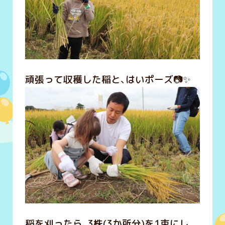
頑張って収穫した稲と、はいポーズ📷✨
稲を刈ったら、3株(3か所分)を1束にし