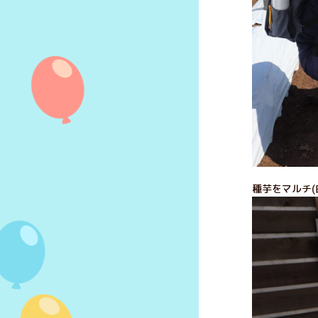
種芋をマルチ(