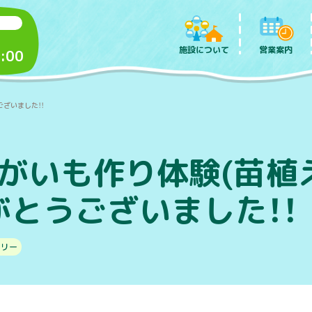
施設について
営業案内
:00
ございました！！
がいも作り体験(苗植え
がとうございました！！
ラリー