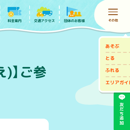
その他
料金案内
団体のお客様
交通アクセス
あそぶ
前売りチケット
とる
)】ご参
ふれる
エリアガイ
友だち追加