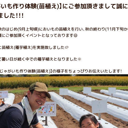
がいも作り体験(苗植え)】にご参加頂きまして誠
した！！！
のはじめ(9月上旬頃)においもの苗植えを行い、秋の終わり(11月下旬か
穫にご参加頂くイベントとなっております😄
㊐に苗植え(種芋植え)を実施致しました🥔
だ暑い日が続く中での種芋植えとなりました🌞
じゃがいも作り体験(苗植え)】の様子をちょっぴりお伝えいたします！