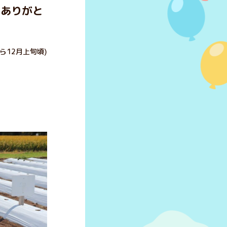
にありがと
ら12月上旬頃)