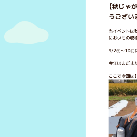
【秋じゃ
うございま
当イベントは秋
においもの収
9/2㊏～10
今年はまだま
ここで今回は【