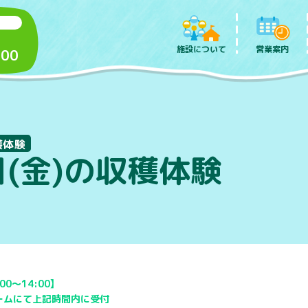
施設について
営業案内
:00
穫体験
日(金)の収穫体験
00～14:00】
ームにて上記時間内に受付