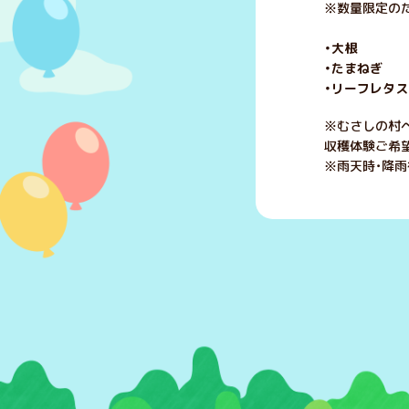
※数量限定のた
・大根 1
・たまねぎ 
・リーフレタス
※むさしの村
収穫体験ご希
※雨天時・降