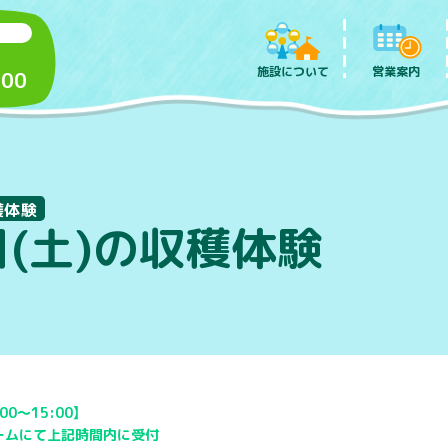
施設について
営業案内
:00
穫体験
日(土)の収穫体験
00～15:00】
ームにて上記時間内に受付