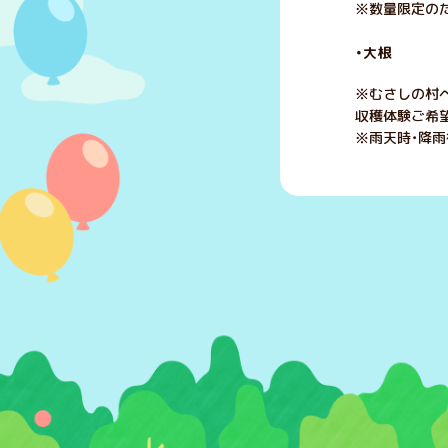
※数量限定のた
・大根 1
※むさしの村
収穫体験ご希
※雨天時・降